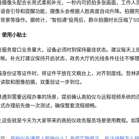
清摄像头配合长亮式柔和补光，一秒内可抓拍多张画面，工作人
能语音引导和提醒功能，摄像头会根据人脸高度自动升降
。拍摄
除背景等操作
。据统计，“智拍通”投用后，群众拍摄时长压缩了5
、使用小贴士
务服务窗口业务量大，设备必须时刻保持最佳状态。建议每天上
清晰。补光灯建议保持开启状态，政务大厅的光线条件往往不够
描身份证等证件时，将证件平放在文稿台上，对齐刻度线。哲林
片读取和图像拍摄，双重验证一步到位
。
果遇到需要远程办事的场景，提前确认高拍仪与远程视频系统的
正式办理前先做一次测试，确保整套流程顺畅。
上这些就是今天为大家带来的高拍仪政务服务场景使用教程。如
一篇：
高拍仪在课堂上能做什么？老师实物展示、批注讲解怎么