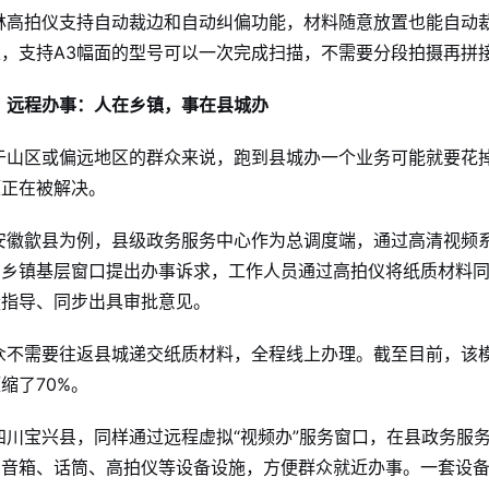
林高拍仪支持自动裁边和自动纠偏功能，材料随意放置也能自动裁
表，支持A3幅面的型号可以一次完成扫描，不需要分段拍摄再拼
、远程办事：人在乡镇，事在县城办
于山区或偏远地区的群众来说，跑到县城办一个业务可能就要花掉
题正在被解决
。
安徽歙县为例，县级政务服务中心作为总调度端，通过高清视频
在乡镇基层窗口提出办事诉求，工作人员通过高拍仪将纸质材料
疑指导、同步出具审批意见
。
众不需要往返县城递交纸质材料，全程线上办理。截至目前，该模
缩了70%
。
四川宝兴县，同样通过远程虚拟“视频办”服务窗口，在县政务服
、音箱、话筒、高拍仪等设备设施，方便群众就近办事
。一套设