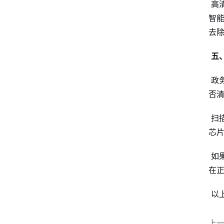
高
智
去
五
政
否
扫
芯
如
在
以
上