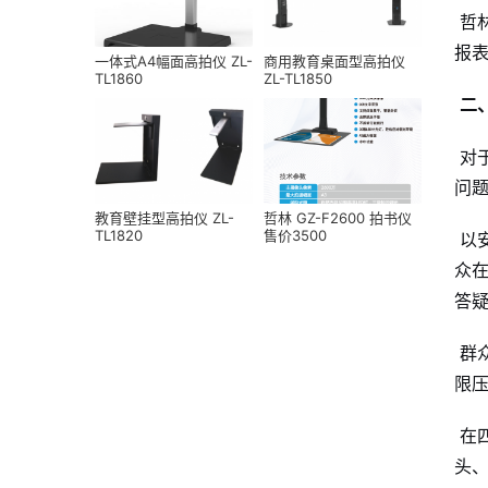
哲
报
一体式A4幅面高拍仪 ZL-
商用教育桌面型高拍仪
TL1860
ZL-TL1850
二
对
问
教育壁挂型高拍仪 ZL-
哲林 GZ-F2600 拍书仪
TL1820
售价3500
以
众
答
群
限压
在
头