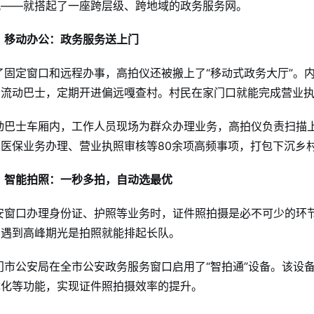
风——就搭起了一座跨层级、跨地域的政务服务网
。
、移动办公：政务服务送上门
了固定窗口和远程办事，高拍仪还被搬上了“移动式政务大厅”。
务流动巴士，定期开进偏远嘎查村
。村民在家门口就能完成营业
动巴士车厢内，工作人员现场为群众办理业务，高拍仪负责扫描
、医保业务办理、营业执照审核等80余项高频事项，打包下沉乡
、智能拍照：一秒多拍，自动选最优
安窗口办理身份证、护照等业务时，证件照拍摄是必不可少的环
，遇到高峰期光是拍照就能排起长队
。
门市公安局在全市公安政务服务窗口启用了“智拍通”设备。该设
优化等功能，实现证件照拍摄效率的提升
。