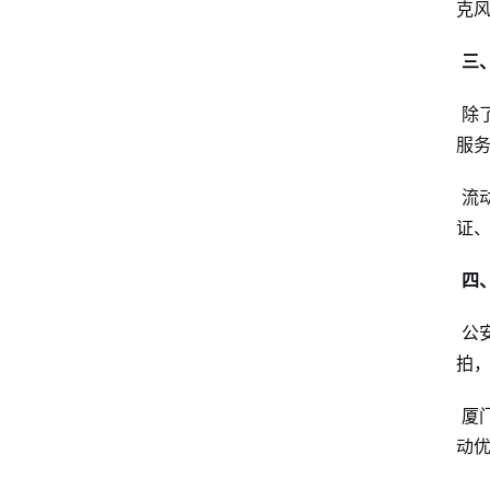
克
三
除
服
流
证
四
公
拍
厦
动