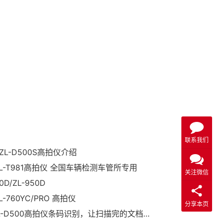
联系我们
ZL-D500S高拍仪介绍
ZL-T981高拍仪 全国车辆检测车管所专用
关注微信
0D/ZL-950D
L-760YC/PRO 高拍仪
分享本页
哲林ZL-D500高拍仪条码识别，让扫描完的文档更便