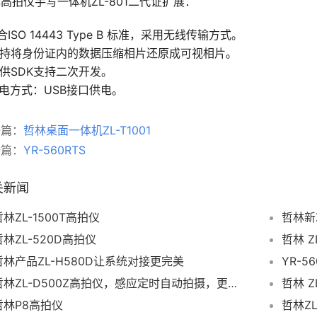
高拍仪手写一体机ZL-801二代证扩展：
符合ISO 14443 Type B 标准，采用无线传输方式。
支持将身份证内的数据压缩相片还原成可视相片。
提供SDK支持二次开发。
供电方式：USB接口供电。
一篇：
哲林桌面一体机ZL-T1001
一篇：
YR-560RTS
关新闻
哲林ZL-1500T高拍仪
哲林新
哲林ZL-520D高拍仪
哲林 
哲林产品ZL-H580D让系统对接更完美
YR-56
哲林ZL-D500Z高拍仪，感应定时自动拍摄，更便捷
哲林 Z
哲林P8高拍仪