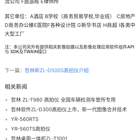
流公司 F旅游局 E律师所
其它单位：A酒店 B学校（商务贸易学校,毕业班） C房地产
D商务办公楼E医院F各种设计院 G新华书店 H商超 I各类中
大型工厂
注：本公司另外有提供相关影像拍摄以及影像处理应用软件组件API
与 SDK及TWAIN接口
下一篇：
哲林新ZL-D500S高拍仪介绍
相关新闻
哲林 ZL-T980 高拍仪 全国车辆检测车管所专用
哲林软件ZL-D300高拍仪上市，新一代图像合并技术
YR-560RTS
YR-560TS高拍仪
哲林桌面一体机ZL-T1001