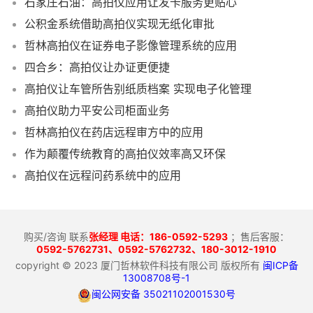
石家庄石油：高拍仪应用让发卡服务更贴心
公积金系统借助高拍仪实现无纸化审批
哲林高拍仪在证券电子影像管理系统的应用
四合乡：高拍仪让办证更便捷
高拍仪让车管所告别纸质档案 实现电子化管理
高拍仪助力平安公司柜面业务
哲林高拍仪在药店远程审方中的应用
作为颠覆传统教育的高拍仪效率高又环保
高拍仪在远程问药系统中的应用
购买/咨询 联系
张经理 电话：186-0592-5293
；售后客服：
0592-5762731、
0592-5762732、180-3012-1910
copyright © 2023 厦门哲林软件科技有限公司 版权所有
闽ICP备
13008708号-1
闽公网安备 35021102001530号