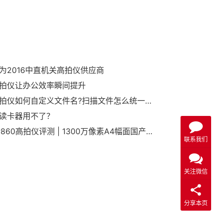
为2016中直机关高拍仪供应商
拍仪让办公效率瞬间提升
哲林高拍仪如何自定义文件名?扫描文件怎么统一命名?
读卡器用不了？
哲林LP860高拍仪评测 | 1300万像素A4幅面国产化扫描利器
联系我们
关注微信
分享本页