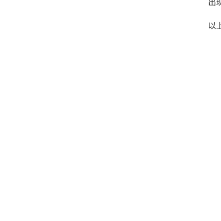
 
以
 
上
下
相