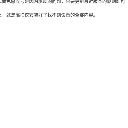
出现黄色感叹号是因为驱动的问题，只要更新最近版本的驱动即可
上，就是
高拍仪安装好了找不到设备的全部内容。
欢迎大家点赞，留言，评论
#高拍仪#
一篇：
高拍仪驱动关了怎么重新打开？
一篇：
高拍仪读卡器用不了？
关新闻
哲林高拍仪 创新成就价值
高拍仪多少钱一台？
高拍仪
高拍仪副摄像头无法打开（5种解决办法）
哲林 ZL-FJ1000A3RS 高拍仪 1000 万像素 A3 身份识别高速扫描仪
高拍仪