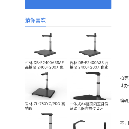
猜你喜欢
哲林 DB-F2400A3SAF
哲林 DB-F2400A3S 高
高拍仪 2400+200万像
拍仪 2400+200万像素
哲林
素 A3幅面
A3幅面
拍等
让办
编辑
哲林 ZL-760YC/PRO 高
一体式A4幅面内置身份
拍仪
证读卡器高拍仪 ZL-
TL1880
哲林
率，