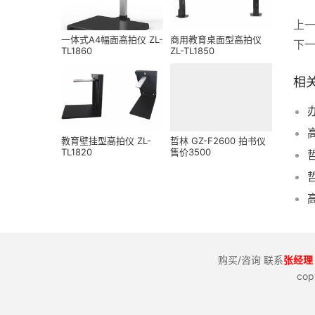
上
一体式A4幅面高拍仪 ZL-
商用教育桌面型高拍仪
下
TL1860
ZL-TL1850
相
教育壁挂型高拍仪 ZL-
哲林 GZ-F2600 拍书仪
TL1820
售价3500
购买/咨询 联系
张经理 
co