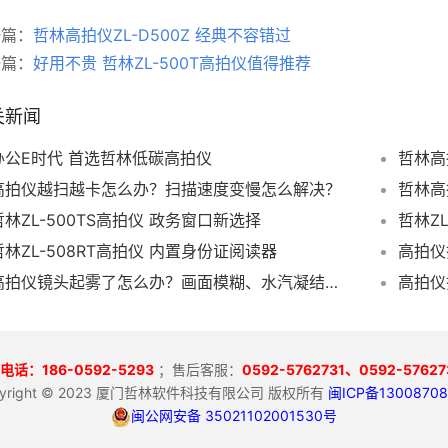
一篇：
哲林高拍仪ZL-D500Z 经典不容错过
一篇：
好用不贵 哲林ZL-500T高拍仪值得推荐
关新闻
办公E时代 首选哲林低碳高拍仪
哲林高
高拍仪越扫越卡怎么办？扫描速度变慢怎么解决？
哲林高
哲林ZL-500TS高拍仪 政务窗口新选择
哲林Z
哲林ZL-508RT高拍仪 内置身份证阅读器
高拍仪
高拍仪镜头起雾了怎么办？画面模糊、水汽凝结怎么处理？
电话：186-0592-5293
；售后客服：
0592-5762731、
0592-57627
pyright © 2023 厦门哲林软件科技有限公司 版权所有
闽ICP备13008708
闽公网安备 35021102001530号