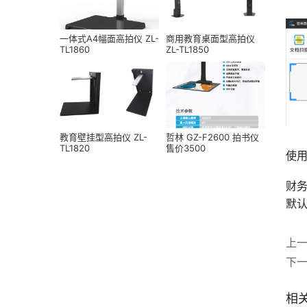
一体式A4幅面高拍仪 ZL-
商用教育桌面型高拍仪
TL1860
ZL-TL1850
教育壁挂型高拍仪 ZL-
哲林 GZ-F2600 拍书仪
TL1820
售价3500
使
财
默
上
下
相