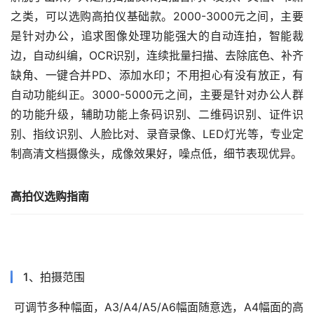
之类
，
可以选购高拍仪基础款
。2000-3000
元之间，主要
是针对办公
，
追求图像处理功能强大的自动连拍，智能裁
边，自动纠编，
OCR
识别，连续批量扫描、去除底色、补齐
缺角
、
一键合并
PD、
添加水印
；不用担心有没有放正，有
自动功能纠正。3000-5000
元之间，主要是针对办公人群
的功能升级
，
辅助功能上条码识别、二维码识别、证件识
别、指纹识别、人脸比对、录音录像、
LED
灯光等
，专业定
制高清文档摄像头，成像效果好，噪点低，细节表现优异。
高拍仪选购指南
1
、拍摄范围
可调节多种幅面，
A3/A4/A5/A6
幅面随意选，
A4
幅面的高