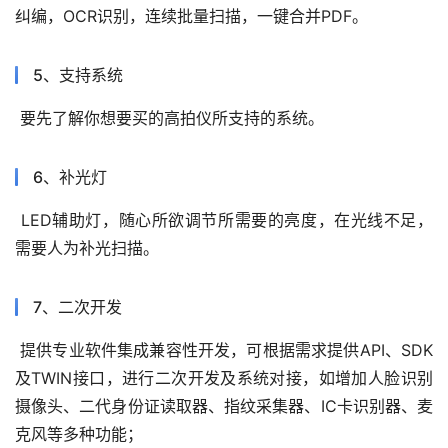
纠编，
OCR
识别，连续批量扫描，一键合并
PDF
。
5
、支持系统
要先了解你想要买的高拍仪所支持的系统。
6
、补光灯
LED
辅助灯，随心所欲调节所需要的亮度，在光线不足，
需要人为补光扫描。
7
、二次开发
提供专业软件集成兼容性开发，可根据需求提供
API
、
SDK
及
TWIN
接口，进行二次开发及系统对接，如增加人脸识别
摄像头、二代身份证读取器、指纹采集器、
IC
卡识别器、麦
克风等多种功能；