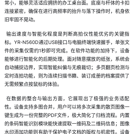
常小，能够灵活适应拥挤的办工桌台面。底座与杆体的卡扣
连接紧密，确保在进行高频率的抬升与落下操作时，机身依
旧牢固不晃动。
输出速度与智能化程度是判断高拍仪性能优劣的关键指
标。YR-N560D通过USB接口与电脑终端快速握手，单张文
件的采集仅需约1秒即可完成。在软件功能的加持下，设备
能够进行智能化的后期处理。面对随意摆放的纸张，系统会
自动捕捉边界，实现智能纠偏与无痕裁切；多页翻页检测与
定时连拍功能，则为连续扫描书籍、装订成册的档案提供了
无需频繁点按鼠标的体验。
在数据的整合与输出方面，它展现出了极强的业务适配
性。设备支持多图合并，用户可以将多次采集的散页图像一
键生成为一份完整的PDF文件，极大简化了归档流程。内置
的条码智能识别模块能快速提取一维码及二维码信息；图像
水印添加功能则有助于保护电子文档的版权与机密性。设备