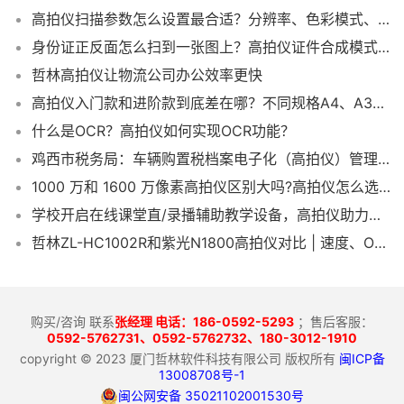
高拍仪扫描参数怎么设置最合适？分辨率、色彩模式、文件格式一次讲清楚
身份证正反面怎么扫到一张图上？高拍仪证件合成模式怎么用？
哲林高拍仪让物流公司办公效率更快
高拍仪入门款和进阶款到底差在哪？不同规格A4、A3的哲林高拍仪怎么选？
什么是OCR？高拍仪如何实现OCR功能？
鸡西市税务局：车辆购置税档案电子化（高拍仪）管理全面施行
1000 万和 1600 万像素高拍仪区别大吗?高拍仪怎么选像素更合适
学校开启在线课堂直/录播辅助教学设备，高拍仪助力线上网课教学
哲林ZL-HC1002R和紫光N1800高拍仪对比 | 速度、OCR准确率与扩展性谁更适合不动产登记？
购买/咨询 联系
张经理 电话：186-0592-5293
；售后客服：
0592-5762731、
0592-5762732、180-3012-1910
copyright © 2023 厦门哲林软件科技有限公司 版权所有
闽ICP备
13008708号-1
闽公网安备 35021102001530号