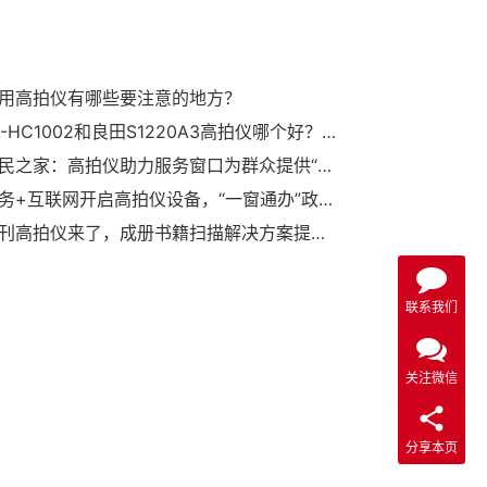
用高拍仪有哪些要注意的地方？
哲林ZL-HC1002和良田S1220A3高拍仪哪个好？双摄像头人证比对谁更强？
武汉市民之家：高拍仪助力服务窗口为群众提供“延时服务”，还未起身10万元公积金就到账
电子政务+互联网开启高拍仪设备，“一窗通办”政务窗口新模式
哲林书刊高拍仪来了，成册书籍扫描解决方案提供商
联系我们
关注微信
分享本页