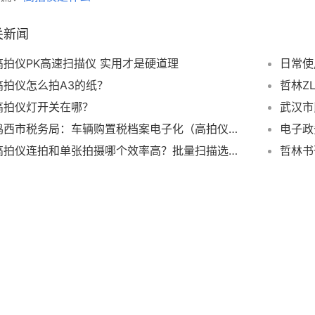
关新闻
高拍仪PK高速扫描仪 实用才是硬道理
日常使
高拍仪怎么拍A3的纸？
高拍仪灯开关在哪？
鸡西市税务局：车辆购置税档案电子化（高拍仪）管理全面施行
高拍仪连拍和单张拍摄哪个效率高？批量扫描选哪种模式更省时间？