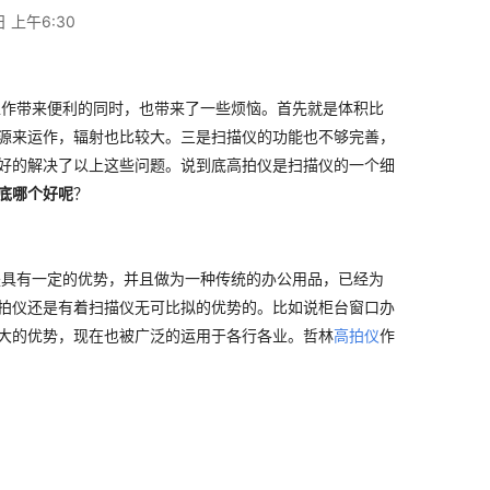
日 上午6:30
作带来便利的同时，也带来了一些烦恼。首先就是体积比
源来运作，辐射也比较大。三是扫描仪的功能也不够完善，
好的解决了以上这些问题。说到底高拍仪是扫描仪的一个细
底哪个好呢
？
具有一定的优势，并且做为一种传统的办公用品，已经为
拍仪还是有着扫描仪无可比拟的优势的。比如说柜台窗口办
大的优势，现在也被广泛的运用于各行各业。哲林
高拍仪
作