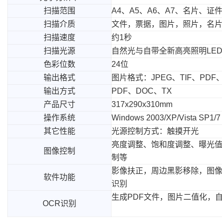
扫描范围
A4、A5、A6、A7、名片、证
扫描介质
文件，票据，图片，照片，名
扫描速度
约1秒
扫描光源
自然光与自带全新高亮照明LE
色彩位数
24位
输出格式
图片格式：JPEG、TIF、PDF
输出方式
PDF、DOC、TX
产品尺寸
317x290x310mm
操作系统
Windows 2003/XP/Vista SP1/7
其它性能
光源控制方式：触摸开光
亮度调整、饱和度调整、曝光
图像控制
制等
影像扶正，周边黑影移除，图
软件功能
识别
生成PDF文件，图片二值化，自
OCR识别