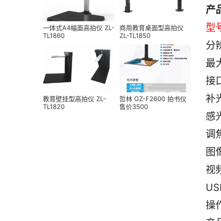
产
型号
一体式A4幅面高拍仪 ZL-
商用教育桌面型高拍仪
TL1860
ZL-TL1850
分辨
最大
接口
补
教育壁挂型高拍仪 ZL-
哲林 GZ-F2600 拍书仪
TL1820
售价3500
感
调
图像
视
U
操作