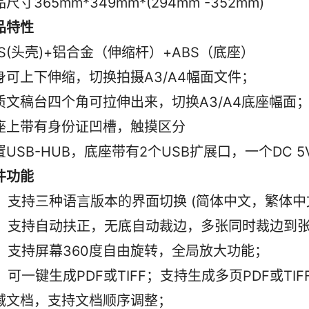
尺寸365mm*349mm*(294mm -352mm)
品特性
BS(头壳)+铝合金（伸缩杆）+ABS（底座）
身可上下伸缩，切换拍摄A3/A4幅面文件；
质文稿台四个角可拉伸出来，切换A3/A4底座幅面
座上带有身份证凹槽，触摸区分
置USB-HUB，底座带有2个USB扩展口，一个DC 5
件功能
      支持三种语言版本的界面切换 (简体中文，繁体
      支持自动扶正，无底自动裁边，多张同时裁边到
      支持屏幕360度自由旋转，全局放大功能；
     可一键生成PDF或TIFF；支持生成多页PDF或
减文档，支持文档顺序调整；