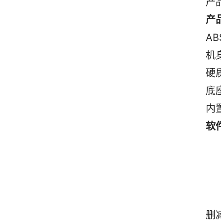
产品
产
A
机
硬
底
内
软
 
 
 
  
删