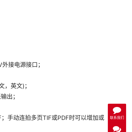
；
V外接电源接口；   
中文，英文)；
张输出；
TIFF；手动连拍多页TIF或PDF时可以增加或
联系我们